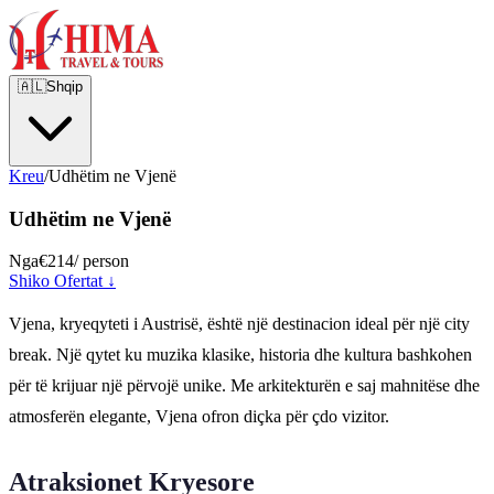
🇦🇱
Shqip
Kreu
/
Udhëtim ne Vjenë
Udhëtim ne Vjenë
Nga
€214
/ person
Shiko Ofertat ↓
Vjena, kryeqyteti i Austrisë, është një destinacion ideal për një city
break. Një qytet ku muzika klasike, historia dhe kultura bashkohen
për të krijuar një përvojë unike. Me arkitekturën e saj mahnitëse dhe
atmosferën elegante, Vjena ofron diçka për çdo vizitor.
Atraksionet Kryesore