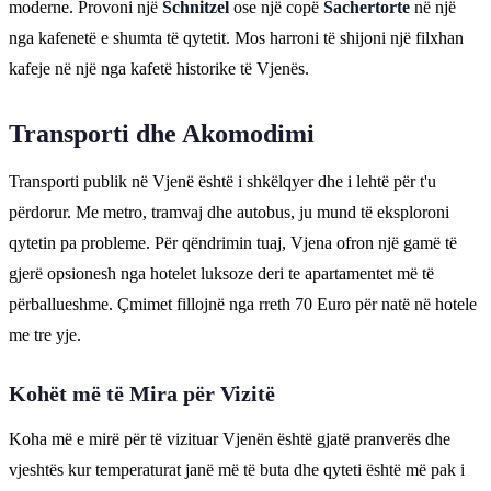
moderne. Provoni një
Schnitzel
ose një copë
Sachertorte
në një
nga kafenetë e shumta të qytetit. Mos harroni të shijoni një filxhan
kafeje në një nga kafetë historike të Vjenës.
Transporti dhe Akomodimi
Transporti publik në Vjenë është i shkëlqyer dhe i lehtë për t'u
përdorur. Me metro, tramvaj dhe autobus, ju mund të eksploroni
qytetin pa probleme. Për qëndrimin tuaj, Vjena ofron një gamë të
gjerë opsionesh nga hotelet luksoze deri te apartamentet më të
përballueshme. Çmimet fillojnë nga rreth 70 Euro për natë në hotele
me tre yje.
Kohët më të Mira për Vizitë
Koha më e mirë për të vizituar Vjenën është gjatë pranverës dhe
vjeshtës kur temperaturat janë më të buta dhe qyteti është më pak i