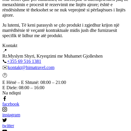
menaxhimin e procesit të rezervimit me linjën ajrore; është e
rëndësishme të theksohet se ne nuk veprojmë si përfaqësues i linjës
ajrore.
Ju lutemi, Të keni parasysh se çdo produkt i zgjedhur krijon një
marrëdhënie të veçantë kontraktuale midis jush dhe furnizuesit
specifik të lidhur me atë produkt.
Kontakt
📍
Rr.Myslym Shyri, Kryeqzimi me Muhamet Gjolleshen
📞
+355 69 516 1381
✉️
kontakt@himatravel.com
🕐
E Hënë – E Shtunë: 08:00 – 21:00
E Diele: 08:00 – 16:00
Na ndiqni
facebook
instagram
twitter