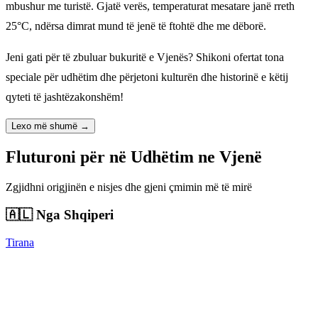
mbushur me turistë. Gjatë verës, temperaturat mesatare janë rreth
25°C, ndërsa dimrat mund të jenë të ftohtë dhe me dëborë.
Jeni gati për të zbuluar bukuritë e Vjenës? Shikoni ofertat tona
speciale për udhëtim dhe përjetoni kulturën dhe historinë e këtij
qyteti të jashtëzakonshëm!
Lexo më shumë →
Fluturoni për në Udhëtim ne Vjenë
Zgjidhni origjinën e nisjes dhe gjeni çmimin më të mirë
🇦🇱
Nga Shqiperi
Tirana