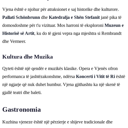
Vjena është e njohur për atraksionet e saj historike dhe kulturore.
Pallati Schönbrunn
dhe
Katedralja e Shën Stefanit
janë pika të
domosdoshme për t'u vizituar. Mos harroni të eksploroni
Muzeun e
Historisë së Artit
, ku do të gjeni vepra nga mjeshtra si Rembrandt
dhe Vermeer.
Kultura dhe Muzika
Qyteti është një qendër e muzikës klasike. Opera e Vjenës ofron
performanca të jashtëzakonshme, ndërsa
Koncerti i Vitit të Ri
është
një ngjarje që nuk duhet humbur. Vjena gjithashtu ka një skenë të
gjallë teatri dhe baleti.
Gastronomia
Kuzhina vjeneze është një përzierje e shijeve tradicionale dhe