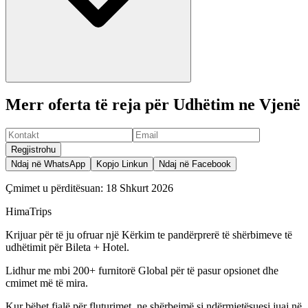
Merr oferta të reja për Udhëtim ne Vjenë
Regjistrohu
Ndaj në WhatsApp
Kopjo Linkun
Ndaj në Facebook
Çmimet u përditësuan:
18 Shkurt 2026
HimaTrips
Krijuar për të ju ofruar një Kërkim te pandërprerë të shërbimeve të
udhëtimit për Bileta + Hotel.
Lidhur me mbi 200+ furnitorë Global për të pasur opsionet dhe
cmimet më të mira.
Kur bëhet fjalë për fluturimet, ne shërbejmë si ndërmjetësuesi juaj në