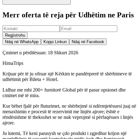
Merr oferta të reja për Udhëtim ne Paris
Regjistrohu
Ndaj në WhatsApp
Kopjo Linkun
Ndaj në Facebook
Çmimet u përditësuan:
18 Shkurt 2026
HimaTrips
Krijuar për të ju ofruar një Kërkim te pandërprerë të shërbimeve të
udhëtimit për Bileta + Hotel.
Lidhur me mbi 200+ furnitorë Global për të pasur opsionet dhe
cmimet më të mira.
Kur bëhet fjalë për fluturimet, ne shërbejmë si ndërmjetësuesi juaj në
menaxhimin e procesit të rezervimit me linjën ajrore; është e
rëndësishme të theksohet se ne nuk veprojmë si përfaqësues i linjës
ajrore.
Ju lutemi, Të keni parasysh se çdo produkt i zgjedhur krijon një
marrëdhënie të veçantë kontraktuale midis jush dhe furnizuesit