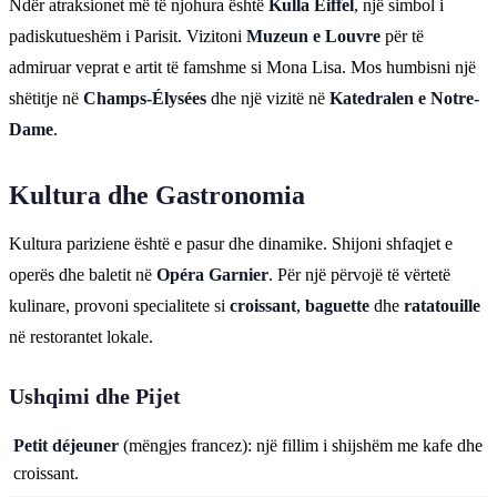
Ndër atraksionet më të njohura është
Kulla Eiffel
, një simbol i
padiskutueshëm i Parisit. Vizitoni
Muzeun e Louvre
për të
admiruar veprat e artit të famshme si Mona Lisa. Mos humbisni një
shëtitje në
Champs-Élysées
dhe një vizitë në
Katedralen e Notre-
Dame
.
Kultura dhe Gastronomia
Kultura pariziene është e pasur dhe dinamike. Shijoni shfaqjet e
operës dhe baletit në
Opéra Garnier
. Për një përvojë të vërtetë
kulinare, provoni specialitete si
croissant
,
baguette
dhe
ratatouille
në restorantet lokale.
Ushqimi dhe Pijet
Petit déjeuner
(mëngjes francez): një fillim i shijshëm me kafe dhe
croissant.