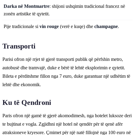
Darka në Montmartre
: shijoni ushqimin tradicional francez në
zonën artistike të qytetit.
Pije tradicionale si
vin rouge
(verë e kuqe) dhe
champagne
.
Transporti
Parisi ofron një rrjet të gjerë transporti publik që përfshin metro,
autobusë dhe tramvajë, duke e bërë të lehtë eksplorimin e qytetit.
Bileta e përditshme fillon nga 7 euro, duke garantuar një udhëtim të
lehtë dhe ekonomik.
Ku të Qendroni
Paris ofron një gamë të gjerë akomodimesh, nga hotelet luksoze deri
te bujtinat e vogla. Zgjidhni një hotel në qendër për të qenë afër
atraksioneve kryesore. Çmimet për një natë fillojnë nga 100 euro në