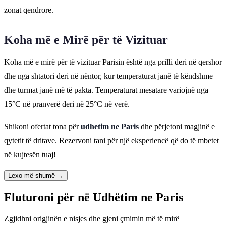
zonat qendrore.
Koha më e Mirë për të Vizituar
Koha më e mirë për të vizituar Parisin është nga prilli deri në qershor
dhe nga shtatori deri në nëntor, kur temperaturat janë të këndshme
dhe turmat janë më të pakta. Temperaturat mesatare variojnë nga
15°C në pranverë deri në 25°C në verë.
Shikoni ofertat tona për
udhetim ne Paris
dhe përjetoni magjinë e
qytetit të dritave. Rezervoni tani për një eksperiencë që do të mbetet
në kujtesën tuaj!
Lexo më shumë →
Fluturoni për në Udhëtim ne Paris
Zgjidhni origjinën e nisjes dhe gjeni çmimin më të mirë