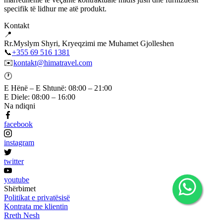
specifik të lidhur me atë produkt.
Kontakt
📍
Rr.Myslym Shyri, Kryeqzimi me Muhamet Gjolleshen
📞
+355 69 516 1381
✉️
kontakt@himatravel.com
🕐
E Hënë – E Shtunë: 08:00 – 21:00
E Diele: 08:00 – 16:00
Na ndiqni
facebook
instagram
twitter
youtube
Shërbimet
Politikat e privatësisë
Kontrata me klientin
Rreth Nesh