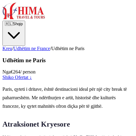
🇦🇱
Shqip
Kreu
/
Udhëtim ne France
/
Udhëtim ne Paris
Udhëtim ne Paris
Nga
€264
/ person
Shiko Ofertat ↓
Paris, qyteti i dritave, është destinacioni ideal për një city break të
paharrueshëm. Me ndërthurjen e artit, historisë dhe kulturës
franceze, ky qytet mahnitës ofron diçka për të gjithë.
Atraksionet Kryesore