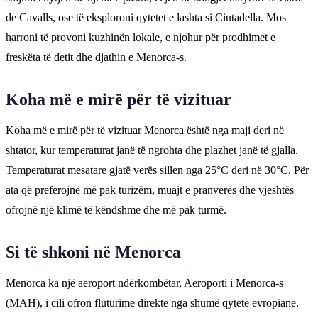
de Cavalls, ose të eksploroni qytetet e lashta si Ciutadella. Mos
harroni të provoni kuzhinën lokale, e njohur për prodhimet e
freskëta të detit dhe djathin e Menorca-s.
Koha më e mirë për të vizituar
Koha më e mirë për të vizituar Menorca është nga maji deri në
shtator, kur temperaturat janë të ngrohta dhe plazhet janë të gjalla.
Temperaturat mesatare gjatë verës sillen nga 25°C deri në 30°C. Për
ata që preferojnë më pak turizëm, muajt e pranverës dhe vjeshtës
ofrojnë një klimë të këndshme dhe më pak turmë.
Si të shkoni në Menorca
Menorca ka një aeroport ndërkombëtar, Aeroporti i Menorca-s
(MAH), i cili ofron fluturime direkte nga shumë qytete evropiane.