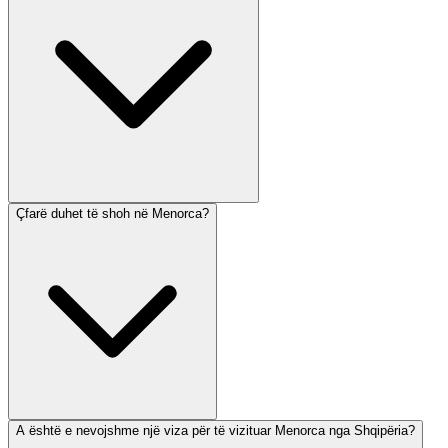
Çfarë duhet të shoh në Menorca?
A është e nevojshme një viza për të vizituar Menorca nga Shqipëria?