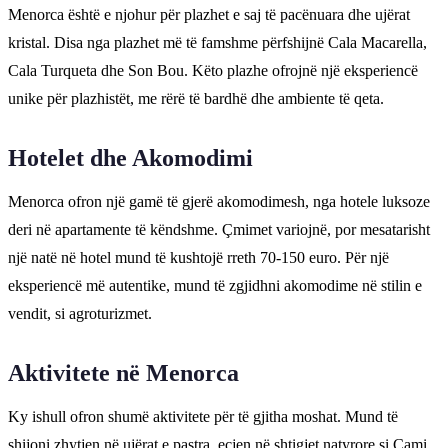
Menorca është e njohur për plazhet e saj të pacënuara dhe ujërat
kristal. Disa nga plazhet më të famshme përfshijnë Cala Macarella,
Cala Turqueta dhe Son Bou. Këto plazhe ofrojnë një eksperiencë
unike për plazhistët, me rërë të bardhë dhe ambiente të qeta.
Hotelet dhe Akomodimi
Menorca ofron një gamë të gjerë akomodimesh, nga hotele luksoze
deri në apartamente të këndshme. Çmimet variojnë, por mesatarisht
një natë në hotel mund të kushtojë rreth 70-150 euro. Për një
eksperiencë më autentike, mund të zgjidhni akomodime në stilin e
vendit, si agroturizmet.
Aktivitete në Menorca
Ky ishull ofron shumë aktivitete për të gjitha moshat. Mund të
shijoni zhytjen në ujërat e pastra, ecjen në shtigjet natyrore si Cami