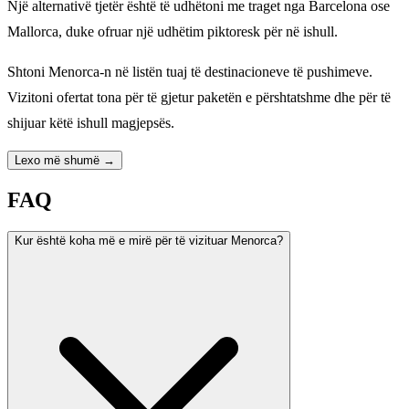
Një alternativë tjetër është të udhëtoni me traget nga Barcelona ose
Mallorca, duke ofruar një udhëtim piktoresk për në ishull.
Shtoni Menorca-n në listën tuaj të destinacioneve të pushimeve.
Vizitoni ofertat tona për të gjetur paketën e përshtatshme dhe për të
shijuar këtë ishull magjepsës.
Lexo më shumë →
FAQ
Kur është koha më e mirë për të vizituar Menorca?