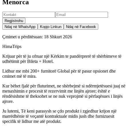
Menorca
Regjistrohu
Ndaj në WhatsApp
Kopjo Linkun
Ndaj në Facebook
Çmimet u përditësuan:
18 Shkurt 2026
HimaTrips
Krijuar për të ju ofruar një Kërkim te pandërprerë të shërbimeve të
udhëtimit për Bileta + Hotel.
Lidhur me mbi 200+ furnitorë Global për të pasur opsionet dhe
cmimet më të mira.
Kur bëhet fjalë për fluturimet, ne shërbejmë si ndërmjetësuesi juaj në
menaxhimin e procesit të rezervimit me linjën ajrore; është e
rëndësishme të theksohet se ne nuk veprojmë si përfaqësues i linjës
ajrore.
Ju lutemi, Të keni parasysh se çdo produkt i zgjedhur krijon një
marrëdhënie të veçantë kontraktuale midis jush dhe furnizuesit
specifik të lidhur me atë produkt.