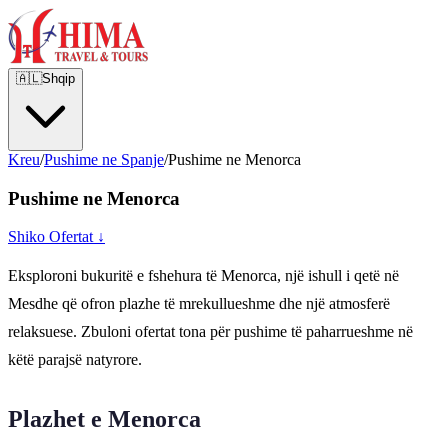
🇦🇱
Shqip
Kreu
/
Pushime ne Spanje
/
Pushime ne Menorca
Pushime ne Menorca
Shiko Ofertat ↓
Eksploroni bukuritë e fshehura të Menorca, një ishull i qetë në
Mesdhe që ofron plazhe të mrekullueshme dhe një atmosferë
relaksuese. Zbuloni ofertat tona për pushime të paharrueshme në
këtë parajsë natyrore.
Plazhet e Menorca