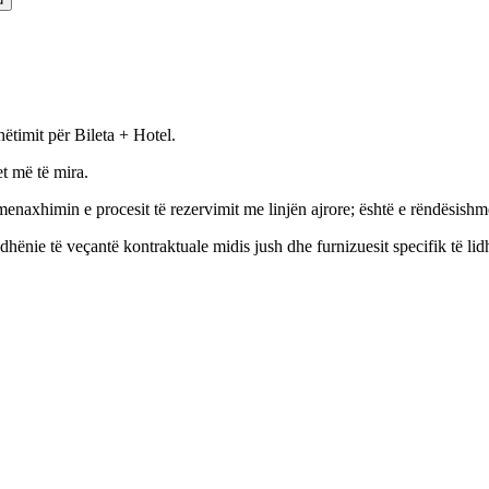
ëtimit për Bileta + Hotel.
t më të mira.
menaxhimin e procesit të rezervimit me linjën ajrore; është e rëndësishme
dhënie të veçantë kontraktuale midis jush dhe furnizuesit specifik të li