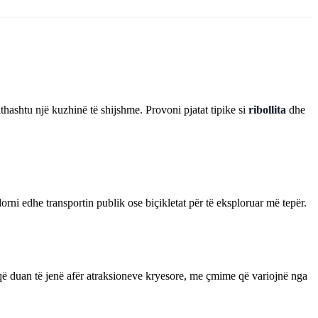
jithashtu një kuzhinë të shijshme. Provoni pjatat tipike si
ribollita
dhe
rni edhe transportin publik ose biçikletat për të eksploruar më tepër.
që duan të jenë afër atraksioneve kryesore, me çmime që variojnë nga