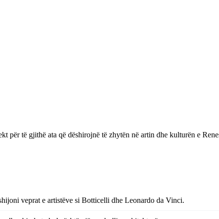
rfekt për të gjithë ata që dëshirojnë të zhytën në artin dhe kulturën e R
joni veprat e artistëve si Botticelli dhe Leonardo da Vinci.