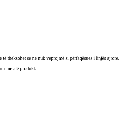
 të theksohet se ne nuk veprojmë si përfaqësues i linjës ajrore.
dhur me atë produkt.