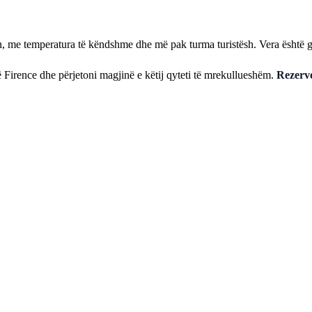
en, me temperatura të këndshme dhe më pak turma turistësh. Vera është g
 Firence dhe përjetoni magjinë e këtij qyteti të mrekullueshëm.
Rezervo