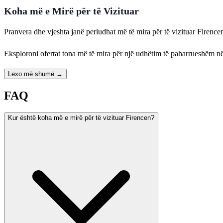
Koha më e Mirë për të Vizituar
Pranvera dhe vjeshta janë periudhat më të mira për të vizituar Firenc
Eksploroni ofertat tona më të mira për një udhëtim të paharrueshëm në
Lexo më shumë →
FAQ
Kur është koha më e mirë për të vizituar Firencen?