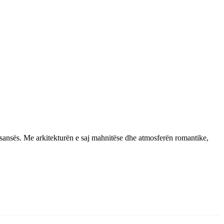
enesansës. Me arkitekturën e saj mahnitëse dhe atmosferën romantike,