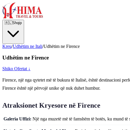
🇦🇱
Shqip
Kreu
/
Udhëtim ne Itali
/
Udhëtim ne Firence
Udhëtim ne Firence
Shiko Ofertat ↓
Firence, një nga qytetet më të bukura të Italisë, është destinacioni pe
Firence është një përvojë unike që nuk duhet humbur.
Atraksionet Kryesore në Firence
Galeria Uffizi:
Një nga muzetë më të famshëm të botës, ku mund të shi