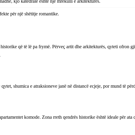
adhe, kjo katedrale është një mrekulli e arkitekturës.
ekte për një shëtitje romantike.
historike që të lë pa frymë. Përveç artit dhe arkitekturës, qyteti ofron g
.
ytet, shumica e atraksioneve janë në distancë ecjeje, por mund të përdo
apartamentet komode. Zona rreth qendrës historike është ideale për ata 