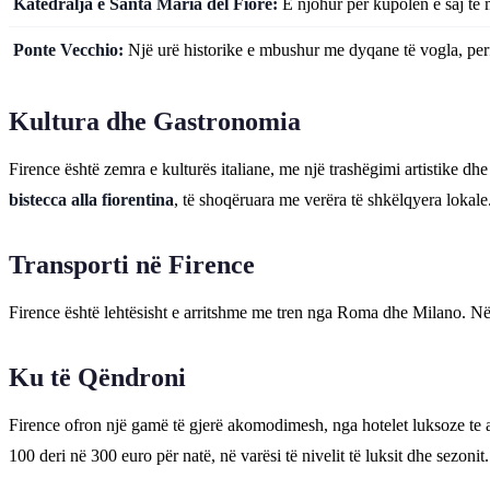
Katedralja e Santa Maria del Fiore:
E njohur për kupolën e saj të m
Ponte Vecchio:
Një urë historike e mbushur me dyqane të vogla, perf
Kultura dhe Gastronomia
Firence është zemra e kulturës italiane, me një trashëgimi artistike dhe 
bistecca alla fiorentina
, të shoqëruara me verëra të shkëlqyera lokale
Transporti në Firence
Firence është lehtësisht e arritshme me tren nga Roma dhe Milano. Në q
Ku të Qëndroni
Firence ofron një gamë të gjerë akomodimesh, nga hotelet luksoze te 
100 deri në 300 euro për natë, në varësi të nivelit të luksit dhe sezonit.