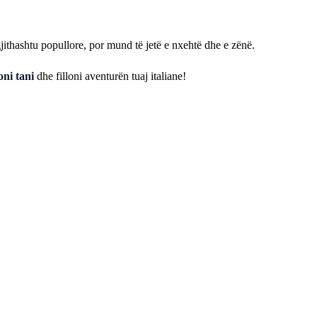
jithashtu popullore, por mund të jetë e nxehtë dhe e zënë.
ni tani
dhe filloni aventurën tuaj italiane!