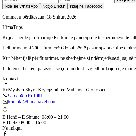
Ndaj në WhatsApp
Kopjo Linkun
Ndaj në Facebook
Çmimet u përditësuan:
18 Shkurt 2026
HimaTrips
Krijuar për të ju ofruar një Kërkim te pandërprerë të shërbimeve të udh
Lidhur me mbi 200+ furnitorë Global për të pasur opsionet dhe cmime
Kur bëhet fjalë për fluturimet, ne shërbejmë si ndërmjetësuesi juaj në 
Ju lutemi, Të keni parasysh se çdo produkt i zgjedhur krijon një marrë
Kontakt
📍
Rr.Myslym Shyri, Kryeqzimi me Muhamet Gjolleshen
📞
+355 69 516 1381
✉️
kontakt@himatravel.com
🕐
E Hënë – E Shtunë: 08:00 – 21:00
E Diele: 08:00 – 16:00
Na ndiqni