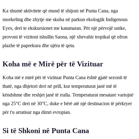
Ka shumë aktivitete që mund të shijoni në Punta Cana, nga
snorkeling dhe zhytje me skuba në parkun ekologjik Indigenous
Eyes, deri te ekskursionet me katamaran. Për një përvojë unike,
provoni të vizitoni ishullin Saona, një xhevahir tropikal që ofron
plazhe të paprekura dhe ujëra të qeta.
Koha më e Mirë për të Vizituar
Koha më e mirë për të vizituar Punta Cana është gjatë sezonit të
thatë, nga dhjetori deri në prill, kur temperaturat janë më të
këndshme dhe reshjet janë të rralla. Temperaturat mesatare variojnë
nga 25°C deri në 30°C, duke e bërë atë një destinacion të përkryer
për t'u arratisur nga dimri evropian.
Si të Shkoni në Punta Cana