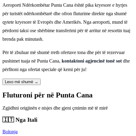
Aeroporti Ndërkombëtar Punta Cana është pika kryesore e hyrjes
për turistët ndërkombëtarë dhe ofron fluturime direkte nga shumë
qytete kryesore të Evropës dhe Amerikës. Nga aeroporti, mund të
përdorni taksi ose shërbime transferimi për të arritur në resortin tuaj
brenda pak minutash.
Për të zbuluar më shumë rreth ofertave tona dhe për të rezervuar
pushimet tuaja në Punta Cana,
kontaktoni agjencinë tonë sot
dhe
përfitoni nga ofertat speciale që kemi për ju!
Lexo më shumë →
Fluturoni për në Punta Cana
Zgjidhni origjinën e nisjes dhe gjeni çmimin më të mirë
🇮🇹
Nga Itali
Bolonja