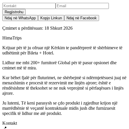
Regjistrohu
Ndaj në WhatsApp
Kopjo Linkun
Ndaj në Facebook
Çmimet u përditësuan:
18 Shkurt 2026
HimaTrips
Krijuar për të ju ofruar një Kërkim te pandërprerë të shërbimeve të
udhëtimit për Bileta + Hotel.
Lidhur me mbi 200+ furnitorë Global për të pasur opsionet dhe
cmimet më të mira.
Kur bëhet fjalë për fluturimet, ne shërbejmë si ndërmjetësuesi juaj në
menaxhimin e procesit të rezervimit me linjën ajrore; është e
rëndësishme të theksohet se ne nuk veprojmë si përfaqësues i linjës
ajrore.
Ju lutemi, Të keni parasysh se çdo produkt i zgjedhur krijon një
marrëdhënie të veçantë kontraktuale midis jush dhe furnizuesit
specifik të lidhur me atë produkt.
Kontakt
📍