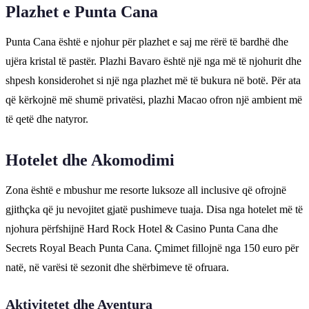
Plazhet e Punta Cana
Punta Cana është e njohur për plazhet e saj me rërë të bardhë dhe
ujëra kristal të pastër. Plazhi Bavaro është një nga më të njohurit dhe
shpesh konsiderohet si një nga plazhet më të bukura në botë. Për ata
që kërkojnë më shumë privatësi, plazhi Macao ofron një ambient më
të qetë dhe natyror.
Hotelet dhe Akomodimi
Zona është e mbushur me resorte luksoze all inclusive që ofrojnë
gjithçka që ju nevojitet gjatë pushimeve tuaja. Disa nga hotelet më të
njohura përfshijnë Hard Rock Hotel & Casino Punta Cana dhe
Secrets Royal Beach Punta Cana. Çmimet fillojnë nga 150 euro për
natë, në varësi të sezonit dhe shërbimeve të ofruara.
Aktivitetet dhe Aventura