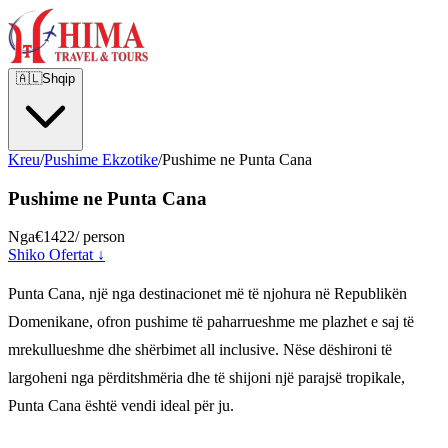
🇦🇱
Shqip
Kreu
/
Pushime Ekzotike
/
Pushime ne Punta Cana
Pushime ne Punta Cana
Nga
€1422
/ person
Shiko Ofertat ↓
Punta Cana, një nga destinacionet më të njohura në Republikën
Domenikane, ofron pushime të paharrueshme me plazhet e saj të
mrekullueshme dhe shërbimet all inclusive. Nëse dëshironi të
largoheni nga përditshmëria dhe të shijoni një parajsë tropikale,
Punta Cana është vendi ideal për ju.