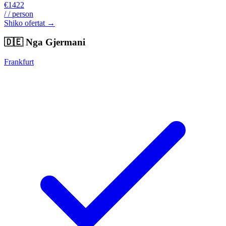
€1422
/ / person
Shiko ofertat →
🇩🇪
Nga Gjermani
Frankfurt