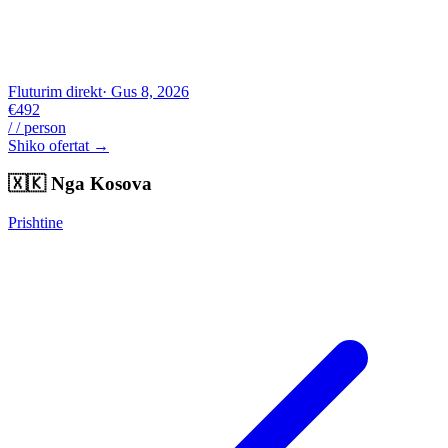
Fluturim direkt
· Gus 8, 2026
€492
/ / person
Shiko ofertat →
🇽🇰
Nga Kosova
Prishtine