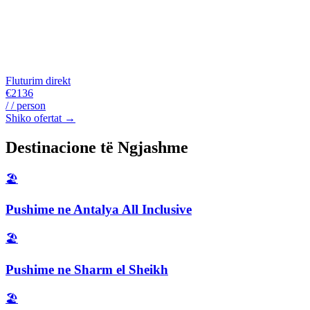
Fluturim direkt
€2136
/ / person
Shiko ofertat →
Destinacione të Ngjashme
🏖️
Pushime ne Antalya All Inclusive
🏖️
Pushime ne Sharm el Sheikh
🏖️