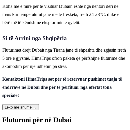
Koha më e mirë për të vizituar Dubain është nga nëntori deri në
mars kur temperaturat janë më të freskëta, rreth 24-28°C, duke e
bërë më të këndshme eksplorimin e qytetit.
Si të Arrini nga Shqipëria
Fluturimet drejt Dubait nga Tirana janë të shpeshta dhe zgjasin rreth
5 orë e gjysmë. HimaTrips ofron paketa që përfshijnë fluturime dhe
akomodim për një udhëtim pa stres.
Kontaktoni HimaTrips sot për të rezervuar pushimet tuaja të
ëndrrave në Dubai dhe për të përfituar nga ofertat tona
speciale!
Lexo më shumë →
Fluturoni për në Dubai