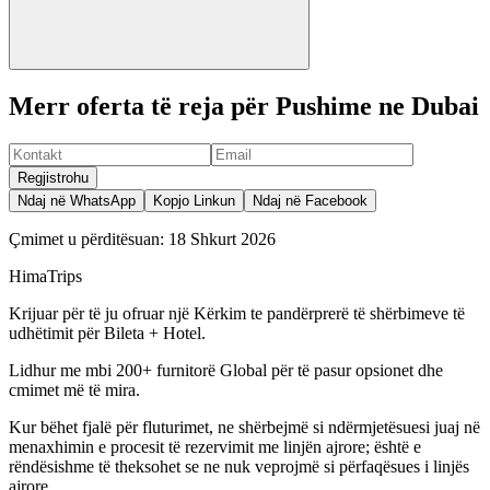
Merr oferta të reja për Pushime ne Dubai
Regjistrohu
Ndaj në WhatsApp
Kopjo Linkun
Ndaj në Facebook
Çmimet u përditësuan:
18 Shkurt 2026
HimaTrips
Krijuar për të ju ofruar një Kërkim te pandërprerë të shërbimeve të
udhëtimit për Bileta + Hotel.
Lidhur me mbi 200+ furnitorë Global për të pasur opsionet dhe
cmimet më të mira.
Kur bëhet fjalë për fluturimet, ne shërbejmë si ndërmjetësuesi juaj në
menaxhimin e procesit të rezervimit me linjën ajrore; është e
rëndësishme të theksohet se ne nuk veprojmë si përfaqësues i linjës
ajrore.