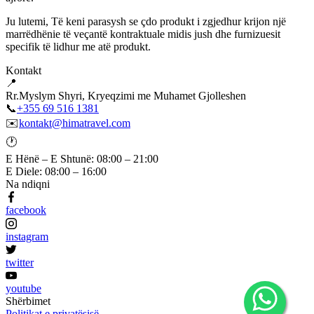
Ju lutemi, Të keni parasysh se çdo produkt i zgjedhur krijon një
marrëdhënie të veçantë kontraktuale midis jush dhe furnizuesit
specifik të lidhur me atë produkt.
Kontakt
📍
Rr.Myslym Shyri, Kryeqzimi me Muhamet Gjolleshen
📞
+355 69 516 1381
✉️
kontakt@himatravel.com
🕐
E Hënë – E Shtunë: 08:00 – 21:00
E Diele: 08:00 – 16:00
Na ndiqni
facebook
instagram
twitter
youtube
Shërbimet
Politikat e privatësisë