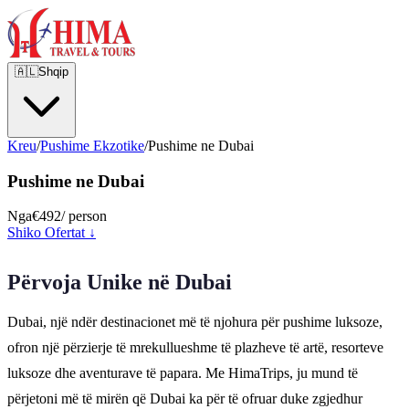
🇦🇱
Shqip
Kreu
/
Pushime Ekzotike
/
Pushime ne Dubai
Pushime ne Dubai
Nga
€492
/ person
Shiko Ofertat ↓
Përvoja Unike në Dubai
Dubai, një ndër destinacionet më të njohura për pushime luksoze,
ofron një përzierje të mrekullueshme të plazheve të artë, resorteve
luksoze dhe aventurave të papara. Me HimaTrips, ju mund të
përjetoni më të mirën që Dubai ka për të ofruar duke zgjedhur