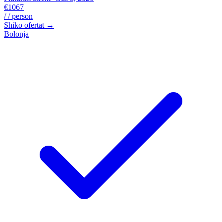
€1067
/ / person
Shiko ofertat →
Bolonja