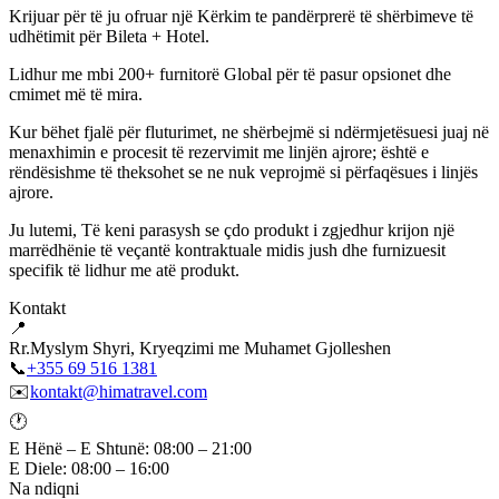
Krijuar për të ju ofruar një Kërkim te pandërprerë të shërbimeve të
udhëtimit për Bileta + Hotel.
Lidhur me mbi 200+ furnitorë Global për të pasur opsionet dhe
cmimet më të mira.
Kur bëhet fjalë për fluturimet, ne shërbejmë si ndërmjetësuesi juaj në
menaxhimin e procesit të rezervimit me linjën ajrore; është e
rëndësishme të theksohet se ne nuk veprojmë si përfaqësues i linjës
ajrore.
Ju lutemi, Të keni parasysh se çdo produkt i zgjedhur krijon një
marrëdhënie të veçantë kontraktuale midis jush dhe furnizuesit
specifik të lidhur me atë produkt.
Kontakt
📍
Rr.Myslym Shyri, Kryeqzimi me Muhamet Gjolleshen
📞
+355 69 516 1381
✉️
kontakt@himatravel.com
🕐
E Hënë – E Shtunë: 08:00 – 21:00
E Diele: 08:00 – 16:00
Na ndiqni