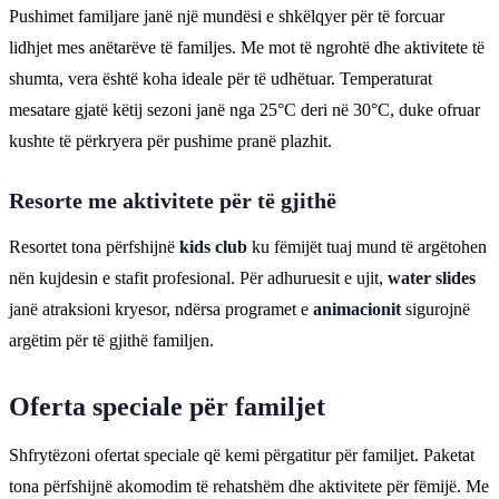
Pushimet familjare janë një mundësi e shkëlqyer për të forcuar
lidhjet mes anëtarëve të familjes. Me mot të ngrohtë dhe aktivitete të
shumta, vera është koha ideale për të udhëtuar. Temperaturat
mesatare gjatë këtij sezoni janë nga 25°C deri në 30°C, duke ofruar
kushte të përkryera për pushime pranë plazhit.
Resorte me aktivitete për të gjithë
Resortet tona përfshijnë
kids club
ku fëmijët tuaj mund të argëtohen
nën kujdesin e stafit profesional. Për adhuruesit e ujit,
water slides
janë atraksioni kryesor, ndërsa programet e
animacionit
sigurojnë
argëtim për të gjithë familjen.
Oferta speciale për familjet
Shfrytëzoni ofertat speciale që kemi përgatitur për familjet. Paketat
tona përfshijnë akomodim të rehatshëm dhe aktivitete për fëmijë. Me