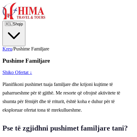
🇦🇱
Shqip
Kreu
/
Pushime Familjare
Pushime Familjare
Shiko Ofertat ↓
Planifikoni pushimet tuaja familjare dhe krijoni kujtime të
paharrueshme për të gjithë. Me resorte që ofrojnë aktivitete të
shumta për fëmijët dhe të rriturit, është koha e duhur për të
eksploruar ofertat tona të mrekullueshme.
Pse të zgjidhni pushimet familjare tani?