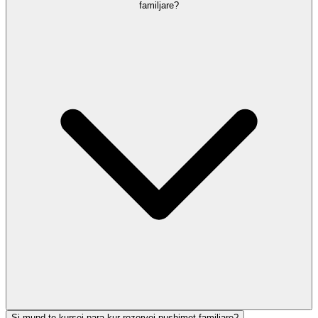
familjare?
Si mund te kursej para kur rezervoj pushimet familjare?